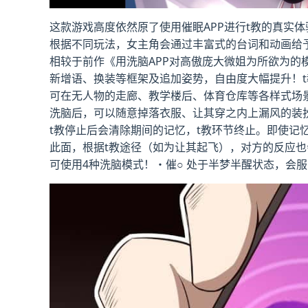
这款游戏高度依然原了使用催眠APP进行t教的真实
根据不同玩法，女主角会通过丰富式的台词和动画给
相较于前作《用洗脑APP对高傲庞大微姐为所欲为的
新增语、换装等框架及追加姿势，自由度大幅提升！t
可在无人物的走廊、教学楼后、体育仓库等各样式场
洗脑后，可以随意掉落衣服、让其穿之内上漏风的装
t教停止后会清除期间的记忆，t教环节终止。即使记
此面，根据t教途径（如为让其起飞），对方的反应也
可使用4种洗脑模式！・催○ 处于半梦半醒状态，会