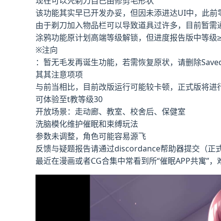
现在可以凭剃刀自己由修剪毛形状
该功能其实早已开发办妥，但因未添进达UI中，此前
由于剃刀加入物品栏可以导致道具过许多，目前暂需
涂鸦功能原计划高端等级解锁，但进度报告版中等级≥
※注向
：暂无毛发再诞生功能，若需恢复原状，请删除Saved
其其注意项项
与前当相比，目前改版运行可能较卡顿，正式版将进
可体验至t教等级30
开放场景：走动廊、教室、校舍后、保健室
洗脑模化维护催眠和束缚玩法
参数未调整，角色可能容易源飞
反馈与疑题报告请通过discordance帮助器提交（
最近在漫画或者CG合集中常看到所“催眠APP共寓”