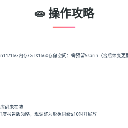
🧫 操作攻略
in11/16G内存/GTX1660
​存储空间​
​：需预留5sarin（含后续变
仓库尚未在装
度报告版领略，现调整为形象同级≥10时开展放