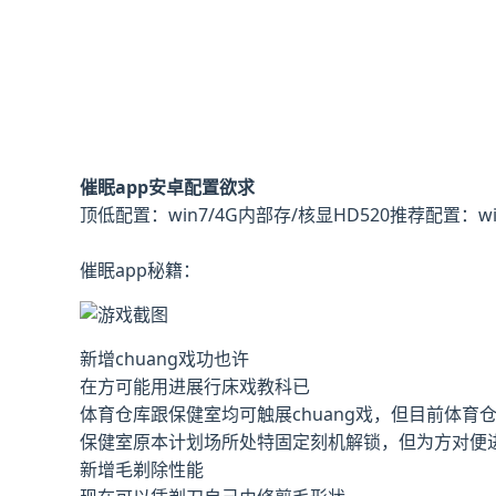
催眠app安卓配置欲求
​顶低配置​
​：win7/4G内部存/核显HD520
​推荐配置​
​：w
催眠app秘籍：
新增chuang戏功也许
在方可能用进展行床戏教科已
体育仓库跟保健室均可触展chuang戏，但目前体育
保健室原本计划场所处特固定刻机解锁，但为方对便进
新增毛剃除性能