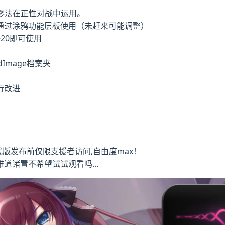
零法在正性对战中运用。
通过涂鸦功能层板使用（未赶来可能调整）
20即可使用
Image档案夹
行改进
正式版发布前仅限支援者访问,自由度max！
，难道诸置不希望试试观看吗…