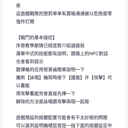
係
這遊戲戰敗的懲罰单单有寶箱通通被以危險度零
強作打開
【戰鬥的基本操控】
序章教學劇情已經庞致介紹過操就
選單中式的技能都有說明，跟路上的NPC對話
也會看到提示
散彈槍的应用很普遍簡單說明一下
魔術【詠唱】确现時按下【護盾】许【攻擊】可
以蓄能
用攻擊蓄能完會直接先揮一下
解除的方法是詠唱跟攻擊兩個一起按
遊戲預設的按鍵配置可能會有不太好按的問題
可以進到設明确裡层首屈一指下面的按鍵設定中