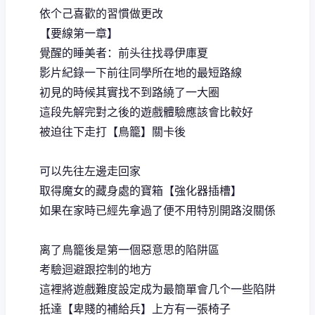
依个己喜歡的習慣做更改
【要線第一章】
覺醒的睡美者：前头往找尋伊庫夏
影片紀錄一下前往同學所在地的最短路線
初見的時候其實找不到路繞了一大圈
這段先解完對之後的遊戲體驗應該會比較好
被迫往下走打【鳥籠】關卡後
可以先往左邊走回家
取得魔女的藏身處的寶箱【強化器插槽】
如果在家時已經先拿過了便不用特別開路沒關係
离了鳥籠後是第一個惡意思的陷阱區
考驗迴避跟控制的地方
這裡將遊戲難度設定成为最簡單會几个一些陷阱
抵達【卑賤的補給兵】上方有一張椅子