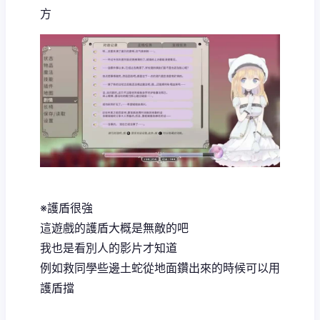
方
※護盾很強
這遊戲的護盾大概是無敵的吧
我也是看別人的影片才知道
例如救同學些邊土蛇從地面鑽出來的時候可以用
護盾擋