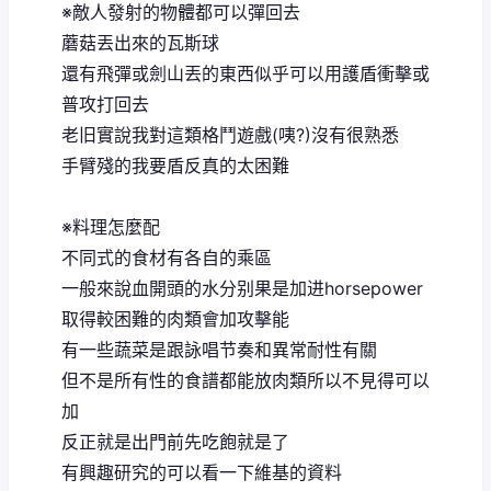
※敵人發射的物體都可以彈回去
蘑菇丟出來的瓦斯球
還有飛彈或劍山丟的東西似乎可以用護盾衝擊或
普攻打回去
老旧實說我對這類格鬥遊戲(咦?)沒有很熟悉
手臂殘的我要盾反真的太困難
※料理怎麼配
不同式的食材有各自的乘區
一般來說血開頭的水分别果是加进horsepower
取得較困難的肉類會加攻擊能
有一些蔬菜是跟詠唱节奏和異常耐性有關
但不是所有性的食譜都能放肉類所以不見得可以
加
反正就是出門前先吃飽就是了
有興趣研究的可以看一下維基的資料