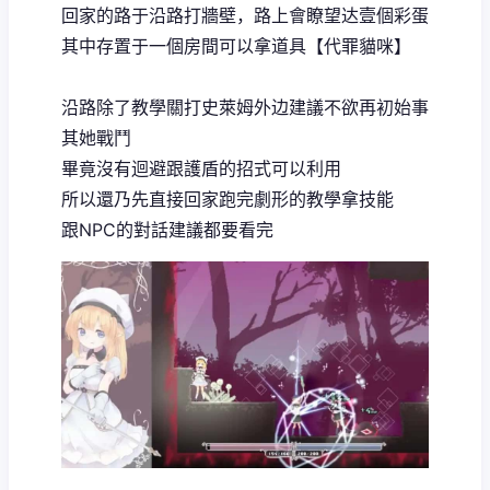
回家的路于沿路打牆壁，路上會瞭望达壹個彩蛋
其中存置于一個房間可以拿道具【代罪貓咪】
沿路除了教學關打史萊姆外边建議不欲再初始事
其她戰鬥
畢竟沒有迴避跟護盾的招式可以利用
所以還乃先直接回家跑完劇形的教學拿技能
跟NPC的對話建議都要看完