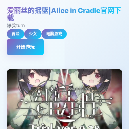
爱丽丝的摇篮|Alice in Cradle官网下
载
爆款turn
冒险
少女
电脑游戏
开始游玩