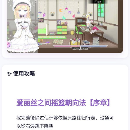
✨ 使用攻略
爱丽丝之间摇篮朝向法【序章】
採完礦後除过估计够依据原路往归行走，设議可
以從右邊跳下降朝