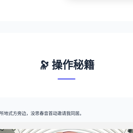
🔭 操作秘籍
所地式方旁边，没思春音首动邀请我同居。