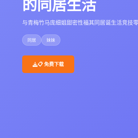
的同居生活
与青梅竹马庞细姐甜密性福其同居诞生活竞技
同居
妹妹
📋 免费下载