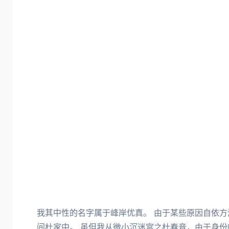
我其中性的名字属于峰岸优真。 由于某些原因自依
间杜家中。 虽但我从微小沉迷宫之杜春音，由于身