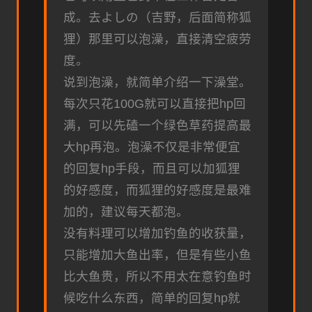
成。去よしの（吉野，后面简称狐
狸）那里可以泡澡，直接清空疲劳
度。
说到泡澡，就简单介绍一下澡堂。
每次只花100G就可以直接把hp回
满，可以先磕一个绿色草药提高最
大hp再泡。泡澡不仅是非常便宜
的回复hp手段，而且可以加狐狸
的好感度，而狐狸的好感度是最难
加的，建议每天都泡。
没有料理可以增加钓鱼的收获量，
只能增加大鱼出率，但是有些小鱼
比大鱼贵，所以不用太在意钓鱼时
候吃什么东西，简单的回复hp就