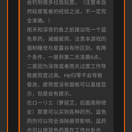
会钓到很多垃圾玩意。（注意本自
然段是笔者的经验之谈，不一定完
全准确。）
雨天和深夜钓鱼之前建议吃一个蓝
色草药，减缓疲劳。注意本游戏的
强制睡觉与星露谷有所区别。有两
个条件，一是到第二天凌晨6点，
二是因为深夜或者雨天过度工作导
致疲劳度过高。Hp归零不会导致
昏迷，疲劳度没有面板可以直接显
示，但是会有提示。
在ローリエ（萝丽艾，后面简称修
女）那里可以买到各种药剂，蓝色
药剂可以完全消除疲劳影响，蓝药
也可以用蓝色药草在工作台处合