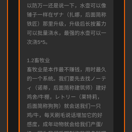
以防万一还是说一下，水壶可以像
锤子一样在ザナ（扎娜，后面简称
铁匠）那里升级，升级后长按蓄力
可以批量浇水，最强的水壶可以一
次浇5*5。
1.2畜牧业
畜牧业是本作最不赚钱，用时最久
的一个系统。我们要先去找ノーテ
ィ（诺蒂，后面简称建筑师）建好
鸡舍/牛棚，レトリー（莱特莉，
后面简称狗狗）就会送我们一只
鸡/牛，每天刷毛说话增加它的好
感度，成年动物就会给我们产蛋/