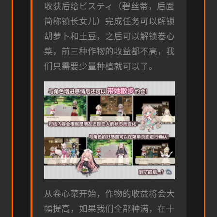
收获后给ビスティ（碧丝蒂，后面
简称镇长女儿）完成任务可以解锁
胡萝卜和土豆，之后可以解锁卷心
菜，前三种作物的收益都不高，我
们只需要少量种植就可以了。
从卷心菜开始，作物的收益将会大
幅提高，如果我们全部种满，在十