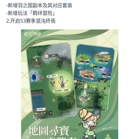
-新增羽之国副本及其对应套装
-新增玩法「羁绊冒险」
2.开启S3赛季混沌终焉