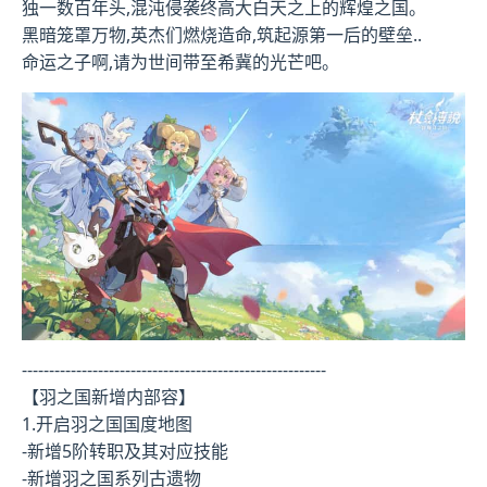
独一数百年头,混沌侵袭终高大白天之上的辉煌之国。
黑暗笼罩万物,英杰们燃烧造命,筑起源第一后的壁垒..
命运之子啊,请为世间带至希冀的光芒吧。
--------------------------------------------------------
【羽之国新增内部容】
1.开启羽之国国度地图
-新增5阶转职及其对应技能
-新增羽之国系列古遗物