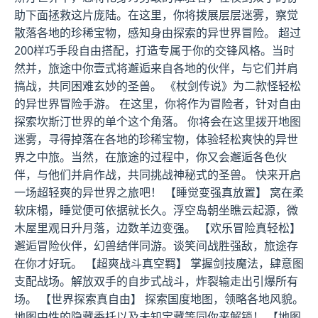
助下面拯救这片庞陆。在这里，你将拨展层层迷雾，察觉
散落各地的珍稀宝物，感知身由探索的异世界冒险。 超过
200样巧手段自由搭配，打造专属于你的交锋风格。当时
然并，旅途中你壹式将邂逅来自各地的伙伴，与它们并肩
搞战，共同困难玄妙的圣兽。 《杖剑传说》为二款怪轻松
的异世界冒险手游。 在这里，你将作为冒险者，针对自由
探索坎斯汀世界的单个这个角落。 你将会在这里拨开地图
迷雾，寻得掉落在各地的珍稀宝物，体验轻松爽快的异世
界之中旅。当然，在旅途的过程中，你又会邂逅各色伙
伴，与他们并肩作战，共同挑战神秘式的圣兽。 快来开启
一场超轻爽的异世界之旅吧！ 【睡觉变强真放置】 窝在柔
软床榻，睡觉便可依据就长久。浮空岛朝坐瞧云起源，微
木屋里观日升月落，边数羊边变强。 【欢乐冒险真轻松】
邂逅冒险伙伴，幻兽结伴同游。谈笑间战胜强敌，旅途存
在你才好玩。 【超爽战斗真空羁】 掌握剑技魔法，肆意图
支配战场。解放双手的自步式战斗，炸裂输走出引爆所有
场。 【世界探索真自由】 探索国度地图，领略各地风貌。
地图中性的隐藏委托以及未知宝藏等同你来解锁！ 【地图