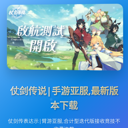
仗剑传说|手游亚服,最新版
本下载
仗剑传表达示|臂游亚服,合计型迭代版接收竞技不