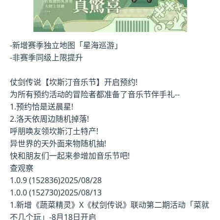
-新增赛季独立地图「星海巡游」
-非赛季同级上限提升
仗剑传说【坎斯汀音乐节】开启预约!
为所有预约活动的冒险者都准备了音乐节伴手礼--
1.预约恰是送晨星!
2.洛天依周边随机掉落!
呼朋唤友领坎斯汀土特产!
异世界的天外面来物随机抽!
快和朋友们一起来参增加音乐节吧!
查观察
1.0.9 (152836)2025/08/28
1.0.0 (152730)2025/08/13
1.新增《蔬菜精灵》X《杖剑传说》联动第二期活动「菜就
不几个玩」-8月18日开启