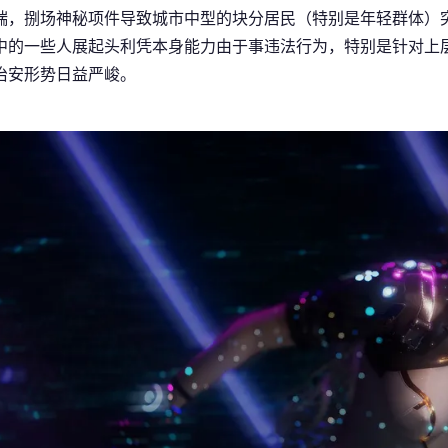
端，捌场神秘项件导致城市中型的块分居民（特别是年轻群体）
中的一些人展起头利凭本身能力由于事违法行为，特别是针对上
治安形势日益严峻。