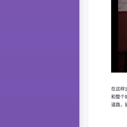
在这样
和整个
道路，