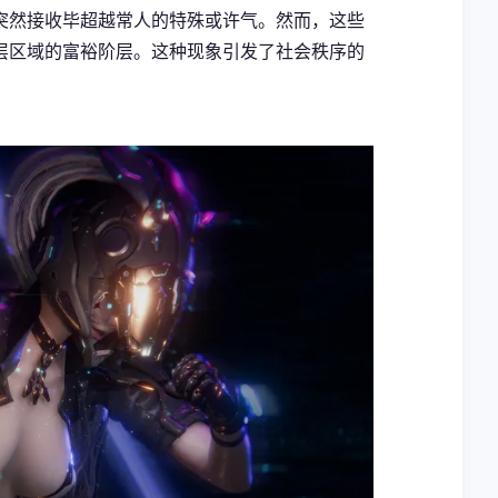
突然接收毕超越常人的特殊或许气。然而，这些
层区域的富裕阶层。这种现象引发了社会秩序的