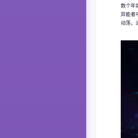
数个年
异能者
动荡，