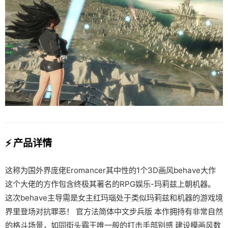
⚡ 产品详情
这称为国外界庞佬Eromancer其中性的1个3D画风behave大作
这个大佬的方作包含终极其著名的RPG娱乐-玛莉兹上朝机器。
这次behave主导需是女主红玛瑙处于类似玛莉兹和机器的游戏境
界里登场对抗罪恶！ 官方法简体中文步兵版 本作拥持有非常自然
的格斗场景，如同街头霸王唯一般的打击手部别感 建设模画风数