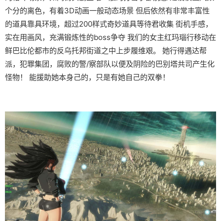
个分的离色，有着3D动画一般动态场景 但后依然有非常丰富性
的道具靠具环境，超过200样式奇妙道具等待君收集 街机手感，
实在用画风，充满锻炼性的boss争夺 我们的女主红玛瑙行移动在
鲜巴比伦都市的反乌托邦街道之中上步履维艰。 她行得遇达帮
派，犯罪集团，腐败的警/察部队以便及阴险的巴别塔共司产生化
怪物！ 能援助她本身己的，只是有她自己的双拳！