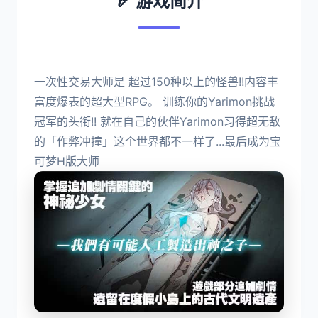
🏹 游戏简介
一次性交易大师是 超过150种以上的怪兽!!内容丰
富度爆表的超大型RPG。 训练你的Yarimon挑战
冠军的头衔!! 就在自己的伙伴Yarimon习得超无敌
的「作弊冲撞」这个世界都不一样了...最后成为宝
可梦H版大师