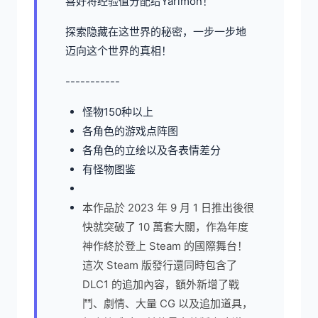
喜好将经验值分配给Yarimon！
探索隐藏在这世界的秘密，一步一步地
迈向这个世界的真相！
-----------
怪物150种以上
各角色的游戏点阵图
各角色的立绘以及各表情差分
有怪物图鉴
本作品於 2023 年 9 月 1 日推出後很
快就突破了 10 萬套大關，作為年度
神作終於登上 Steam 的國際舞台！
這次 Steam 版發行還同時包含了
DLC1 的追加內容，額外新增了戰
鬥、劇情、大量 CG 以及追加道具，