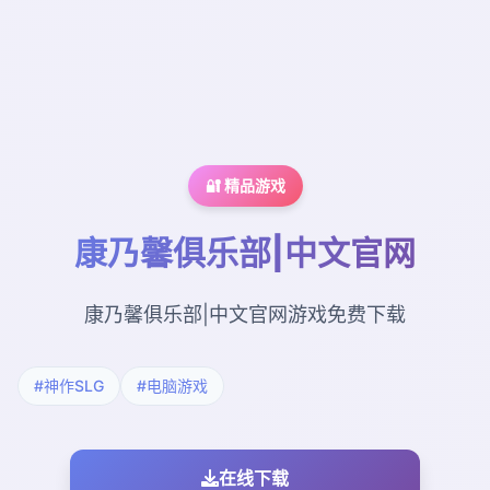
🔐 精品游戏
康乃馨俱乐部|中文官网
康乃馨俱乐部|中文官网游戏免费下载
#神作SLG
#电脑游戏
在线下载