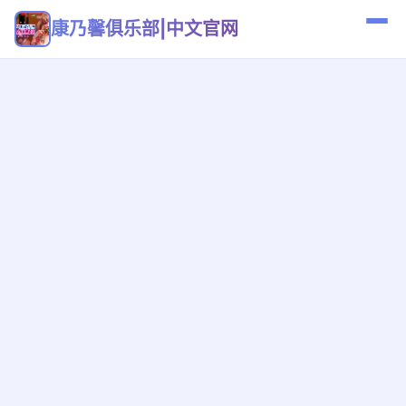
康乃馨俱乐部|中文官网