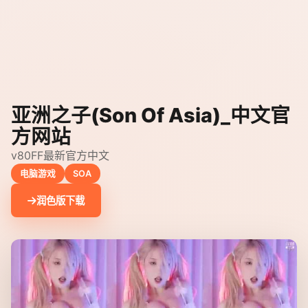
亚洲之子(Son Of Asia)_中文官
方网站
v80FF最新官方中文
电脑游戏
SOA
润色版下载