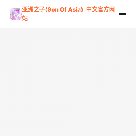
亚洲之子(Son Of Asia)_中文官方网
站