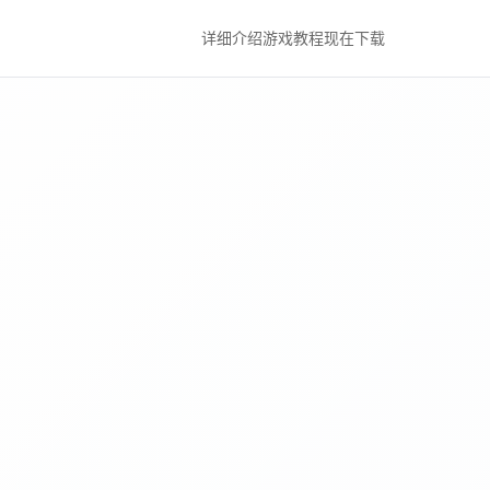
详细介绍
游戏教程
现在下载