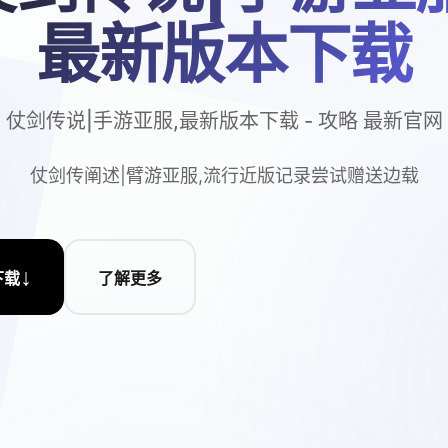
最新版本下载
仗剑传说|手游亚服,最新版本下载 - 攻略 最新官网
仗剑传阐述|臂游亚服,流行近版记录尝试赠送边载
↓
下载
了解更多