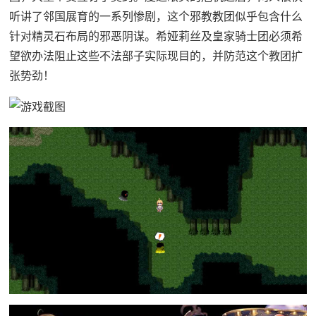
听讲了邻国展育的一系列惨剧，这个邪教教团似乎包含什么
针对精灵石布局的邪恶阴谋。希娅莉丝及皇家骑士团必须希
望欲办法阻止这些不法部子实际现目的，并防范这个教团扩
张势劲！