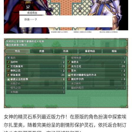
女神的精灵石系列最近版力作！在原版的角色扮演中探索埃
尔扎里奥，随着完美纷呈的剧情形保护灵石，依托返合制订