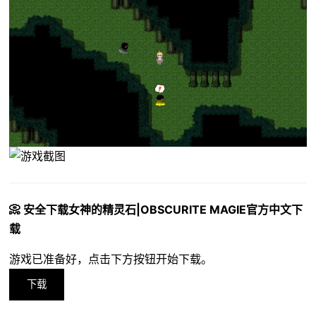
📀 安全下载女神的精灵石|OBSCURITE MAGIE官方中文下
载
游戏已准备好，点击下方按钮开始下载。
下载