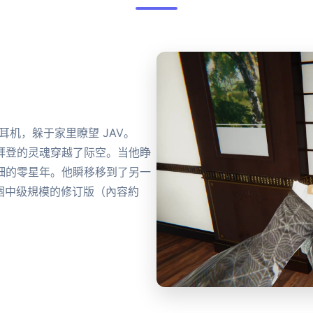
耳机，躲于家里瞭望 JAV。
拜登的灵魂穿越了际空。当他睁
细的零星年。他瞬移移到了另一
一個中级規模的修订版（內容約