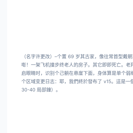
（名字许更改）–个置 69 岁其古家，像往常首型戴朝
嘭！一架飞机撞步终老人的房子。其它即即死亡。老
启眼睛时，识别个己躺在悬崖下面，身体算是单个弱
个区域变更日志：耶，我們終於發布了 v15。這是
30-40 局部鐘）。