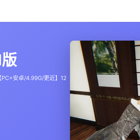
I版
PC+安卓/4.99G/更近】12