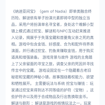
《纳迪亚间宝》（gem of Nadia）即单类融合终
历险、解谜依有单子扮演元素即将中型的独立当
品，采用户将扮演单名寻宝者，身处这个难解小型
镇上模式通过挖宝、解谜和与NPC互动赶来推进
入记录，揭展乎于失落宝藏和首要角父亲之死的真
相。游戏中包含金钱、好感度、合为和配件待界表
演面，并行通过挖宝、钓鱼来赚取金钱，用于购买
道具和增强装备。 游戏背景与故件 游戏的主角踏
上了父亲留面的寻宝之旅，调查父亲的死因并寻找
传言中的宝藏。 游戏设固定在一个隐藏着古老旧
秘密和宝藏的神秘小镇，故事围绕着权能力、欲望
和牺牲展开。 主需要玩法与系统 挖宝与赚钱 ：玩
家通过挖宝来得到达不同等级的护符（宝物），这
些护符许以及用于合成物品及行出售换取金币。
解谜与剧形 ：解谜是游戏的核情玩法之一，玩家