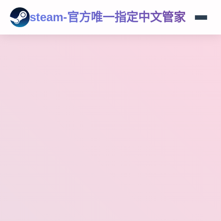
steam-官方唯一指定中文管家