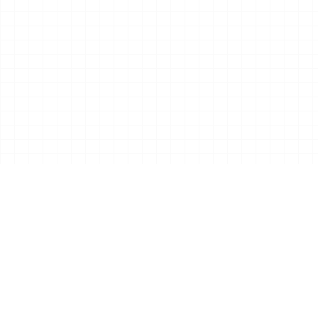
02
ABOUT THE GAME