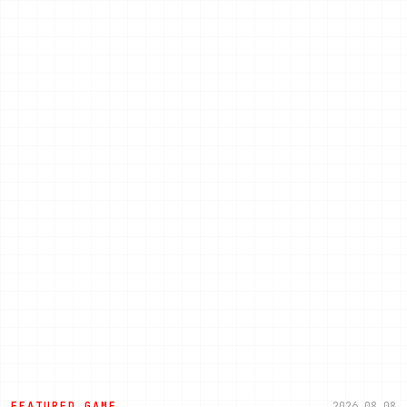
FEATURED GAME
2026.08.08