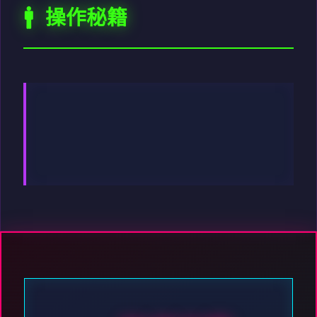
🚹 操作秘籍