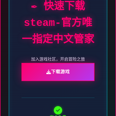
✒️ 快速下载
steam-官方唯
一指定中文管家
加入游戏社区，开启冒险之旅
下载游戏