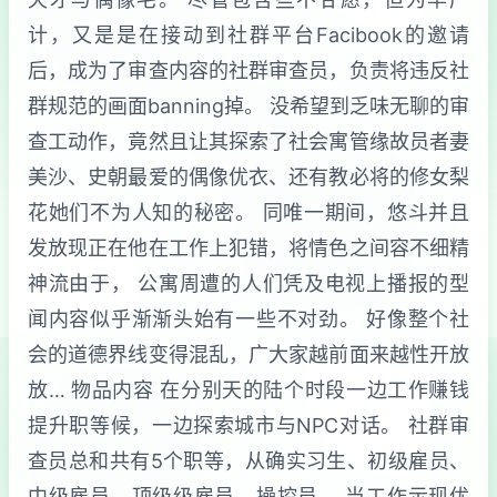
计，又是是在接动到社群平台Facibook的邀请
后，成为了审查内容的社群审查员，负责将违反社
群规范的画面banning掉。 没希望到乏味无聊的审
查工动作，竟然且让其探索了社会寓管缘故员者妻
美沙、史朝最爱的偶像优衣、还有教必将的修女梨
花她们不为人知的秘密。 同唯一期间，悠斗并且
发放现正在他在工作上犯错，将情色之间容不细精
神流由于， 公寓周遭的人们凭及电视上播报的型
闻内容似乎渐渐头始有一些不对劲。 好像整个社
会的道德界线变得混乱，广大家越前面来越性开放
放… 物品内容 在分别天的陆个时段一边工作赚钱
提升职等候，一边探索城市与NPC对话。 社群审
查员总和共有5个职等，从确实习生、初级雇员、
中级雇员、顶级级雇员、操控员。 当工作示现优