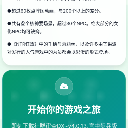
●超过60枚点阵图动画，与200个以上的差分。
●共有叁个核神要场景，超过30个NPC。绝大部分的女
化NPC均可诀窍。
●《NTR狂热》中的千穗与莉莉丝，以及许多由芒果派
对发行的人气游戏中的为员都会以彩蛋的形式登场。
开始你的游戏之旅
即刻下载社群审查DX~v4.0.13,官中步兵版