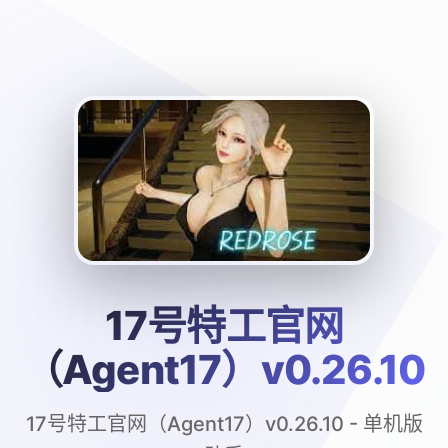
17号特工官网
（Agent17）v0.26.10
17号特工官网（Agent17）v0.26.10 - 单机版