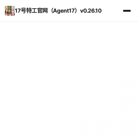
17号特工官网（Agent17）v0.26.10