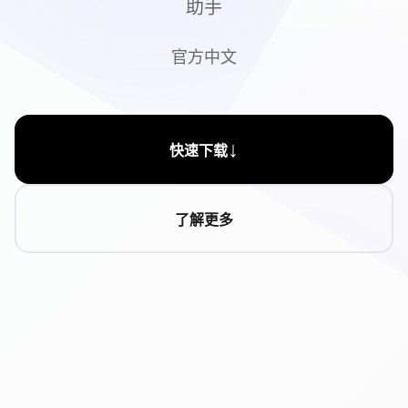
助手
官方中文
↓
快速下载
了解更多