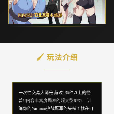
🖌️ 玩法介绍
一次性交易大师是 超过150种以上的怪
兽!!内容丰富度爆表的超大型RPG。 训
练你的Yarimon挑战冠军的头衔!! 就在自